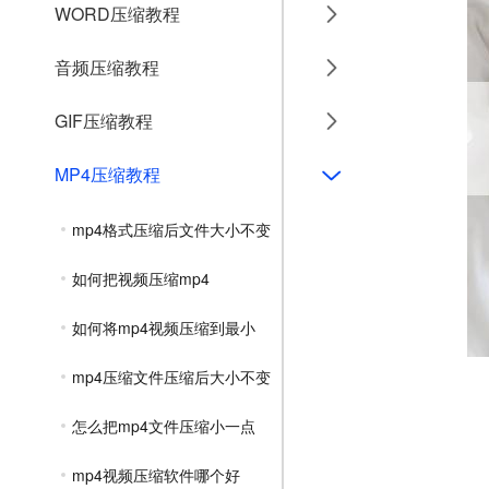
WORD压缩教程
音频压缩教程
GIF压缩教程
MP4压缩教程
mp4格式压缩后文件大小不变
如何把视频压缩mp4
如何将mp4视频压缩到最小
mp4压缩文件压缩后大小不变
怎么把mp4文件压缩小一点
mp4视频压缩软件哪个好