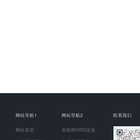
网站导航1
网站导航2
联系我们
网站首页
在线WORD压缩