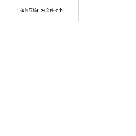
如何压缩mp4文件变小
怎么把mp4视频压缩小还清晰
怎么压缩mp4视频大小
mp4压缩包能压缩多少
JPG压缩教程
PNG压缩教程
JPGE压缩教程
文件压缩教程